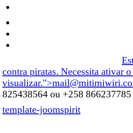
Podemos ser contactados no |
Es
contra piratas. Necessita ativar o
visualizar.
">
mail@mitimiwiri.c
825438564 ou +258 866237785
template-joomspirit