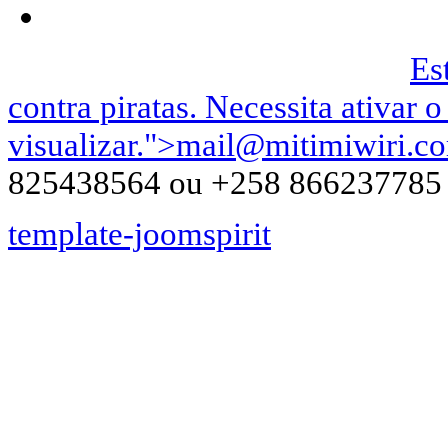
Podemos ser contactados no |
Es
contra piratas. Necessita ativar o
visualizar.
">
mail@mitimiwiri.c
825438564 ou +258 866237785
template-joomspirit