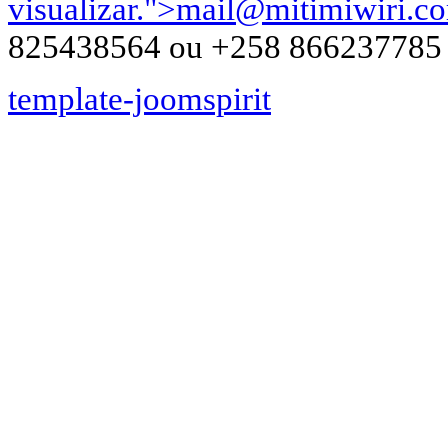
visualizar.
">
mail@mitimiwiri.c
825438564 ou +258 866237785
template-joomspirit