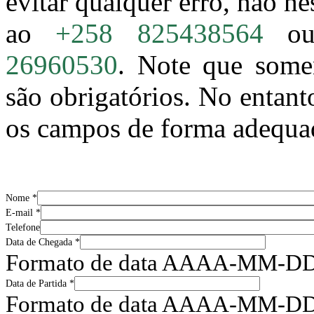
evitar qualquer erro, não he
ao
+258 825438564
o
26960530
. Note que som
são obrigatórios. No entant
os campos de forma adequad
Nome *
E-mail *
Telefone
Data de Chegada *
Formato de data AAAA-MM-D
Data de Partida *
Formato de data AAAA-MM-D