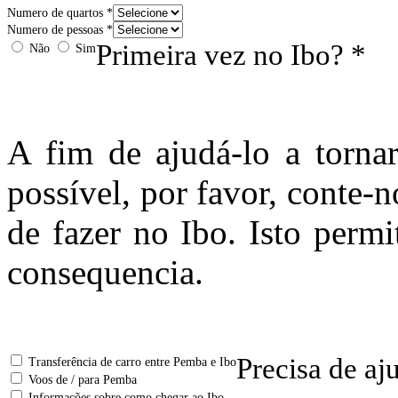
Numero de quartos *
Numero de pessoas *
Primeira vez no Ibo? *
Não
Sim
A fim de ajudá-lo a tornar
possível, por favor, conte-
de fazer no Ibo. Isto permi
consequencia.
Precisa de a
Transferência de carro entre Pemba e Ibo
Voos de / para Pemba
Informações sobre como chegar ao Ibo