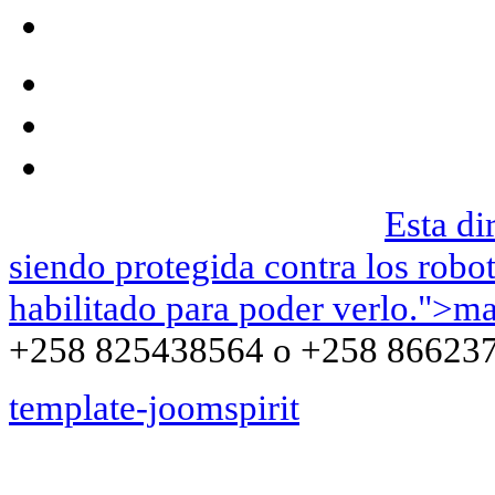
We can be contacted on |
Esta di
siendo protegida contra los robo
habilitado para poder verlo.
">
ma
+258 825438564 o +258 86623
template-joomspirit