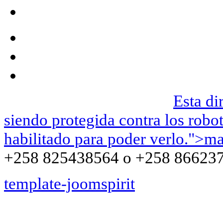
We can be contacted on |
Esta di
siendo protegida contra los robo
habilitado para poder verlo.
">
ma
+258 825438564 o +258 86623
template-joomspirit