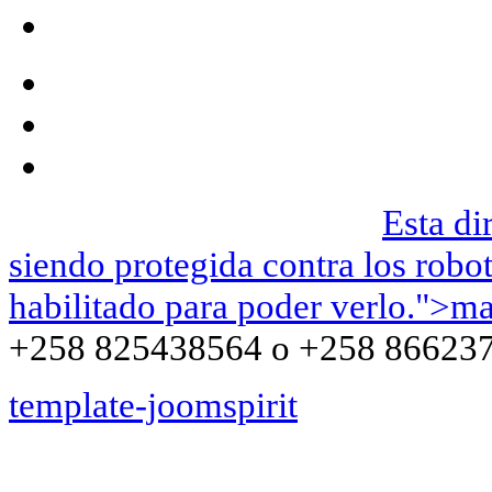
We can be contacted on |
Esta di
siendo protegida contra los robo
habilitado para poder verlo.
">
ma
+258 825438564 o +258 86623
template-joomspirit